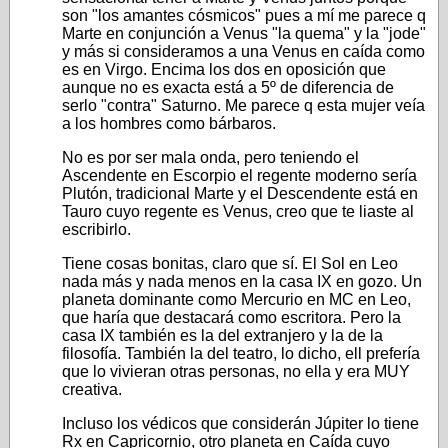
son "los amantes cósmicos" pues a mí me parece q
Marte en conjunción a Venus "la quema" y la "jode"
y más si consideramos a una Venus en caída como
es en Virgo. Encima los dos en oposición que
aunque no es exacta está a 5º de diferencia de
serlo "contra" Saturno. Me parece q esta mujer veía
a los hombres como bárbaros.
No es por ser mala onda, pero teniendo el
Ascendente en Escorpio el regente moderno sería
Plutón, tradicional Marte y el Descendente está en
Tauro cuyo regente es Venus, creo que te liaste al
escribirlo.
Tiene cosas bonitas, claro que sí. El Sol en Leo
nada más y nada menos en la casa IX en gozo. Un
planeta dominante como Mercurio en MC en Leo,
que haría que destacará como escritora. Pero la
casa IX también es la del extranjero y la de la
filosofía. También la del teatro, lo dicho, ell prefería
que lo vivieran otras personas, no ella y era MUY
creativa.
Incluso los védicos que considerán Júpiter lo tiene
Rx en Capricornio, otro planeta en Caída cuyo