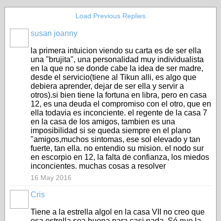
Load Previous Replies
susan joanny
la primera intuicion viendo su carta es de ser ella
una "brujita", una personalidad muy individualista
en la que no se donde cabe la idea de ser madre,
desde el servicio(tiene al Tikun alli, es algo que
debiera aprender, dejar de ser ella y servir a
otros).si bien tiene la fortuna en libra, pero en casa
12, es una deuda el compromiso con el otro, que en
ella todavia es inconciente. el regente de la casa 7
en la casa de los amigos, tambien es una
imposibilidad si se queda siempre en el plano
"amigos,muchos sintomas, ese sol elevado y tan
fuerte, tan ella. no entendio su mision. el nodo sur
en escorpio en 12, la falta de confianza, los miedos
inconcientes. muchas cosas a resolver
16 May 2016
Cris
Tiene a la estrella algol en la casa VII no creo que
esa estrella sea buena para casi nada. Sé que la