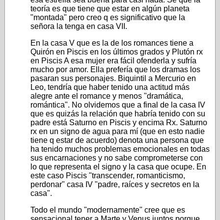
teoría es que tiene que estar en algún planeta
"montada" pero creo q es significativo que la
señora la tenga en casa VII.
En la casa V que es la de los romances tiene a
Quirón en Piscis en los últimos grados y Plutón rx
en Piscis A esa mujer era fácil ofenderla y sufría
mucho por amor. Ella prefería que los dramas los
pasaran sus personajes. Biquintil a Mercurio en
Leo, tendría que haber tenido una actitud más
alegre ante el romance y menos "dramática,
romántica". No olvidemos que a final de la casa IV
que es quizás la relación que habría tenido con su
padre está Saturno en Piscis y encima Rx. Saturno
rx en un signo de agua para mí (que en esto nadie
tiene q estar de acuerdo) denota una persona que
ha tenido muchos problemas emocionales en todas
sus encarnaciones y no sabe comprometerse con
lo que representa el signo y la casa que ocupe. En
este caso Piscis "transcender, romanticismo,
perdonar" casa IV "padre, raíces y secretos en la
casa".
Todo el mundo "modernamente" cree que es
sensacional tener a Marte y Venus juntos porque