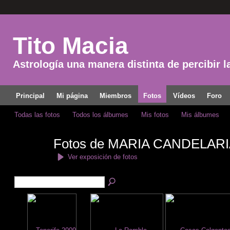
Tito Macia
Astrología una manera distinta de percibir l
Principal
Mi página
Miembros
Fotos
Vídeos
Foro
Todas las fotos
Todos los álbumes
Mis fotos
Mis álbumes
Fotos de MARIA CANDELAR
Ver exposición de fotos