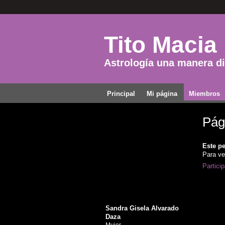
Tito Macia
Astrología una manera dis
Principal
Mi página
Miembros
Pág
Este pe
Para ve
Partici
Sandra Gisela Alvarado
Daza