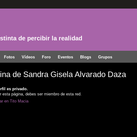
tinta de percibir la realidad
Fotos
Vídeos
Foro
Eventos
Blogs
Grupos
ina de Sandra Gisela Alvarado Daza
rfil es privado.
r esta página, debes ser miembro de esta red.
par en Tito Macia