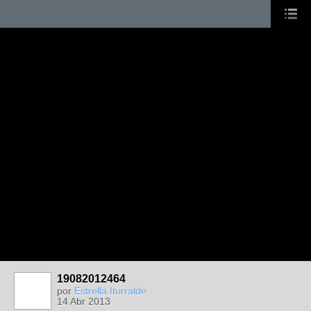
19082012464
por
Estrella Iturralde
14 Abr 2013