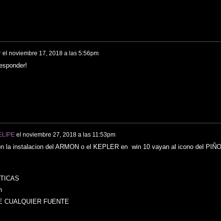
r
el
noviembre 17, 2018 a las 5:56pm
responder!
ELIPE
el
noviembre 27, 2018 a las 11:53pm
on la instalacion del ARMON o el KEPLER en win 10 vayan al icono del PIÑ
TICAS
n
E CUALQUIER FUENTE