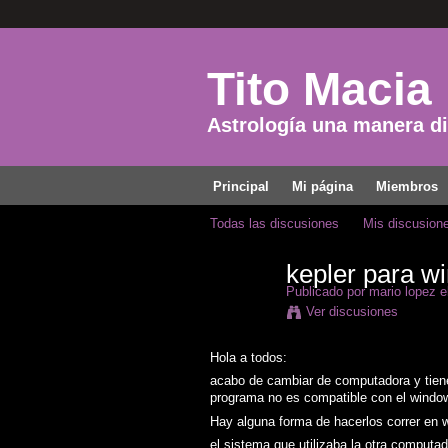
Tito Macia
Astrología una manera dis
Principal
Mi página
Miembros
Todas las discusiones
Mis discusion
kepler para w
Publicado por
mario lopez
el
Ver discusiones
Hola a todos:
acabo de cambiar de computadora y tiene
programa no es compatible con el windo
Hay alguna forma de hacerlos correr en
el sistema que utilizaba la otra computa