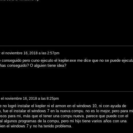
r
el
noviembre 16, 2018 a las 2:57pm
he conseguido pero cuno ejecuto el kepler.exe me dice que no se puede ejecut
o has conseguido? O alguien tiene idea?
el
noviembre 16, 2018 a las 8:25pm
no logré instalar el kepler ni el armon en el windows 10, ni con ayuda de
, fue el instalar el windows 7 en la nueva compu. no es lo mejor, pero para m
sos para mi, más que el tener una compu nueva. parece que puede con el
l algunos programas de la compu, pero mi hijo tiene varios años con una
bien el windows 7 y no ha tenido problema.