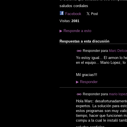
saludos cordiales
Facebook
Visitas:
2081
▶
Responde a esto
Respuestas a esta discusión
Responder para
Marc Delco
Yo estoy igual... El armon lo 
en el equipo... Mario Lopez, l
Mil gracias!!!
▶
Responder
Responder para
mario lopez
Hola Marc: desafortunadamente 
expertos. La solución para esto
estos programas son muy valio
tiempo, hacer que funcionen ma
compu a la cual le instaló tam