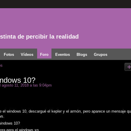
tinta de percibir la realidad
Fotos
Vídeos
Foro
Eventos
Blogs
Grupos
es
indows 10?
 agosto 11, 2018 a las 9:04pm
 el windows 10, descargué el kepler y el armón, pero aparece un mensaje qu
ws.
 windows 10?
dora eera el windows xp