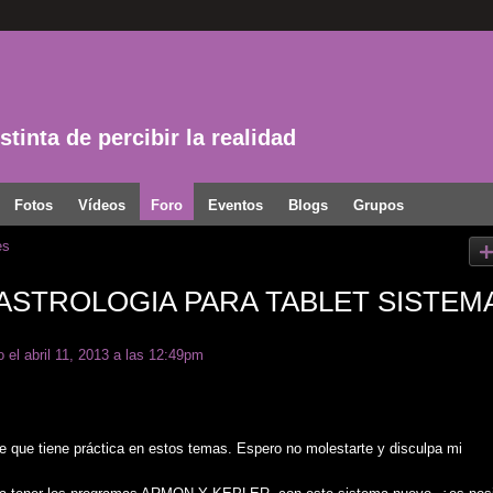
tinta de percibir la realidad
Fotos
Vídeos
Foro
Eventos
Blogs
Grupos
es
STROLOGIA PARA TABLET SISTEM
o
el abril 11, 2013 a las 12:49pm
ce que tiene práctica en estos temas. Espero no molestarte y disculpa mi