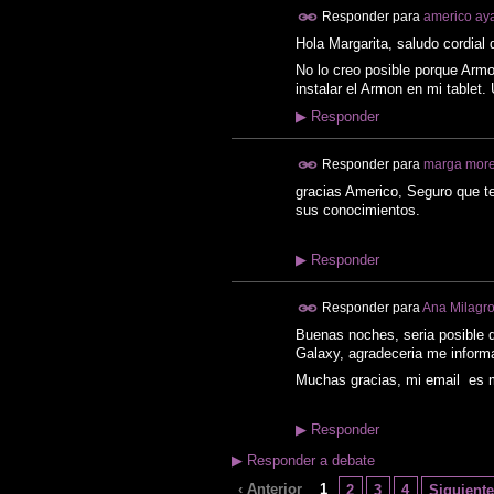
Responder para
americo ayal
Hola Margarita, saludo cordial 
No lo creo posible porque Armo
instalar el Armon en mi tablet.
▶
Responder
Responder para
marga mor
gracias Americo, Seguro que t
sus conocimientos.
▶
Responder
Responder para
Ana Milagro
Buenas noches, seria posible q
Galaxy, agradeceria me informa
Muchas gracias, mi email es 
▶
Responder
▶
Responder a debate
‹ Anterior
1
2
3
4
Siguiente