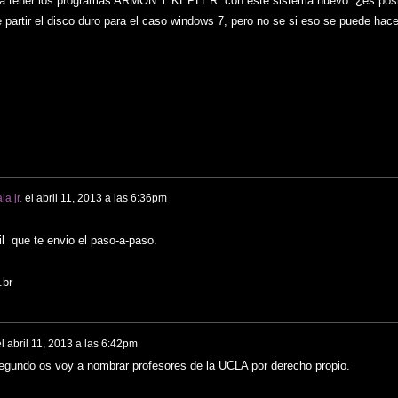
iera tener los programas ARMON Y KEPLER con este sistema nuevo. ¿es pos
partir el disco duro para el caso windows 7, pero no se si eso se puede hace
a jr.
el
abril 11, 2013 a las 6:36pm
l que te envio el paso-a-paso.
.br
l
abril 11, 2013 a las 6:42pm
 Segundo os voy a nombrar profesores de la UCLA por derecho propio.