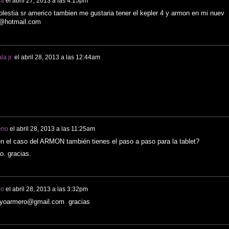
va
el
abril 27, 2013 a las 4:15pm
estia sr americo tambien me gustaria tener el kepler 4 y armon en mi nuev
ia@hotmail.com
a jr.
el
abril 28, 2013 a las 12:44am
eno
el
abril 28, 2013 a las 11:25am
n el caso del ARMON también tienes el paso a paso para la tablet?
o. gracias.
ro
el
abril 28, 2013 a las 3:32pm
mayoarmero@gmail.com gracias