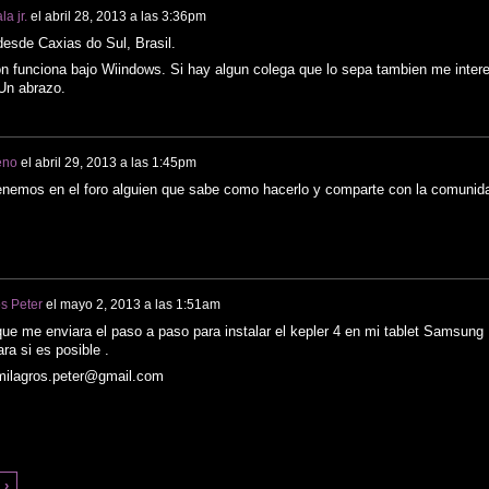
a jr.
el
abril 28, 2013 a las 3:36pm
desde Caxias do Sul, Brasil.
n funciona bajo Wiindows. Si hay algun colega que lo sepa tambien me inter
 Un abrazo.
eno
el
abril 29, 2013 a las 1:45pm
enemos en el foro alguien que sabe como hacerlo y comparte con la comunid
s Peter
el
mayo 2, 2013 a las 1:51am
ue me enviara el paso a paso para instalar el kepler 4 en mi tablet Samsung
ra si es posible .
milagros.peter@gmail.com
 ›