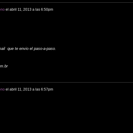
eno
el
abril 11, 2013 a las 6:50pm
ail que te envio el paso-a-paso.
om.br
eno
el
abril 11, 2013 a las 6:57pm