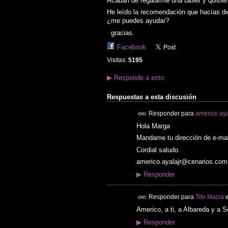
Acaban de regalarme una tablet y quis
He leído la recomendación que hacías de 
¿me puedes ayudar?
gracias.
Facebook
Visitas:
5195
▶
Responde a esto
Respuestas a esta discusión
Responder para
americo ayal
Hola Marga
Mandame tu dirección de e-mai
Cordial saludo.
americo.ayalajr@cenarios.com
▶
Responder
Responder para
Tito Maciá
e
Americo, a ti, a Albareda y a
▶
Responder