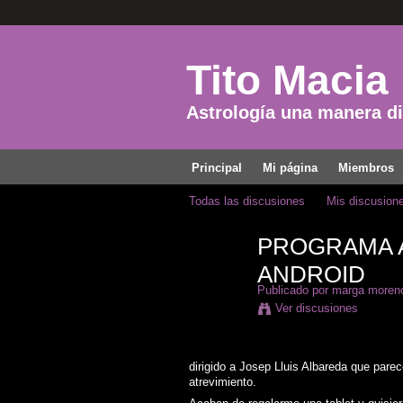
Tito Macia
Astrología una manera dis
Principal
Mi página
Miembros
Todas las discusiones
Mis discusion
PROGRAMA A
ANDROID
Publicado por
marga moren
Ver discusiones
dirigido a Josep Lluis Albareda que pare
atrevimiento.