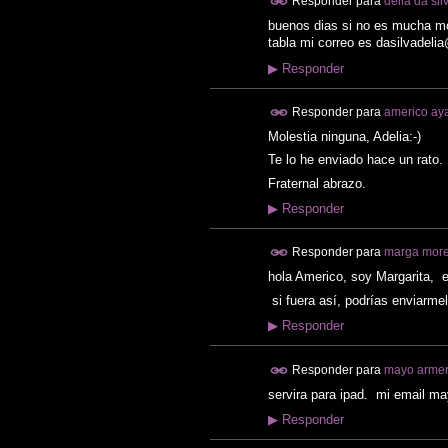
Responder para
delia da sil
buenos dias si no es mucha mol
tabla mi correo es dasilvadel
▶
Responder
Responder para
americo ayal
Molestia ninguna, Adelia:-)
Te lo he enviado hace un rato.
Fraternal abrazo.
▶
Responder
Responder para
marga mor
hola Americo, soy Margarita, e
si fuera así, podrías enviarmel
▶
Responder
Responder para
mayo arme
servira para ipad. mi email 
▶
Responder