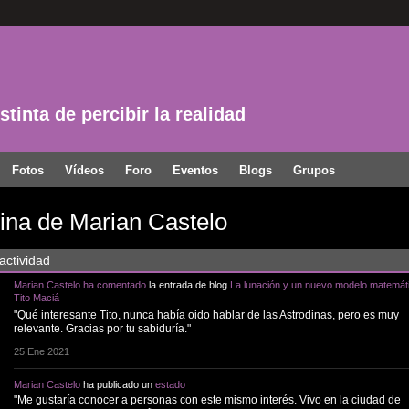
tinta de percibir la realidad
Fotos
Vídeos
Foro
Eventos
Blogs
Grupos
ina de Marian Castelo
actividad
Marian Castelo
ha comentado
la entrada de blog
La lunación y un nuevo modelo matemát
Tito Maciá
"Qué interesante Tito, nunca había oido hablar de las Astrodinas, pero es muy
relevante. Gracias por tu sabiduría."
25 Ene 2021
Marian Castelo
ha publicado un
estado
"Me gustaría conocer a personas con este mismo interés. Vivo en la ciudad de