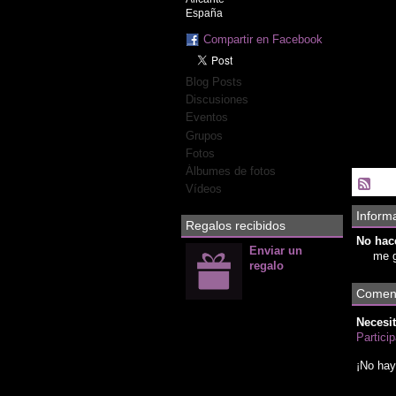
España
Compartir en Facebook
Blog Posts
Discusiones
Eventos
Grupos
Fotos
Álbumes de fotos
Vídeos
Informa
Regalos recibidos
No hace
Enviar un
me g
regalo
Coment
Necesit
Partici
¡No hay