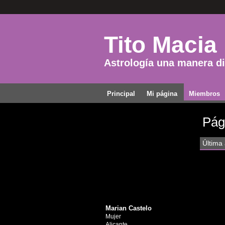
Tito Macia
Astrología una manera dis
Principal
Mi página
Miembros
Pág
Última 
Marian Castelo
Mujer
Alicante