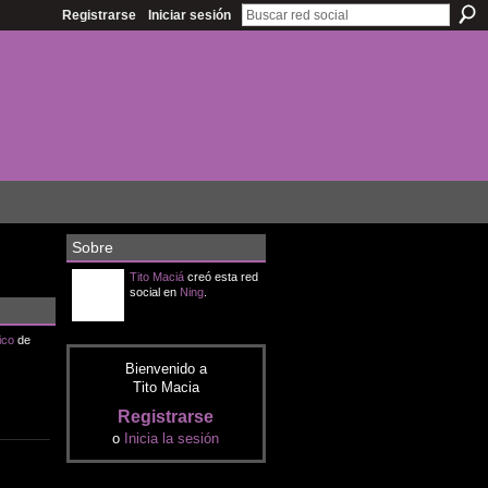
Registrarse
Iniciar sesión
Sobre
Tito Maciá
creó esta red
social en
Ning
.
ico
de
Bienvenido a
Tito Macia
Registrarse
o
Inicia la sesión