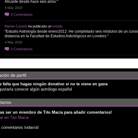
Alicante desde hace seis años."
4 May 2019
0
Comentarios
Marian Castelo
ha publicado un
estado
"Estudio Astrología desde enero2012. He completado seis módulos de un curso
distancia en la Facultad de Estudios Astrológicos en Londres."
4 May 2019
0
Comentarios
ción de perfil
 falta que hagas ningún donativo si no te viene en gana
ustaría conocer algún astrólogo español
arios
as ser un miembro de Tito Macia para añadir comentarios!
par en Tito Macia
 comentarios todavía!