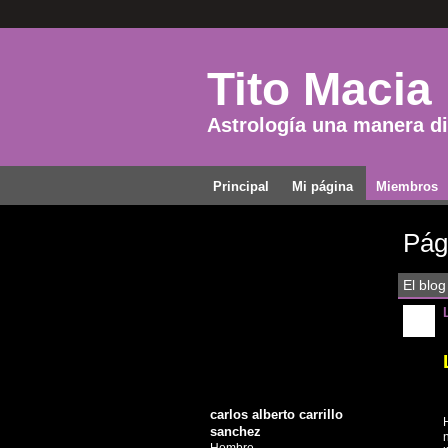
Tito Macia
Astrología una manera dis
Principal
Mi página
Miembros
Pági
El blog
carlos alberto carrillo
sanchez