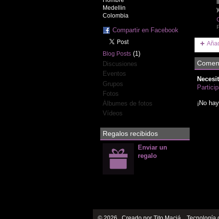
Hombre
Medellin
Colombia
P
Compartir en Facebook
Añad
(1)
Blog Posts
Coment
Discusiones
Eventos
Necesit
Grupos
Partici
Fotos
¡No hay
Álbumes de fotos
Vídeos
Regalos recibidos
Enviar un
regalo
© 2026 Creado por
Tito Maciá
. Tecnología 