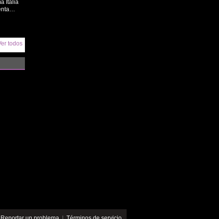
 Italia
ienta…
Ver todos
|
Reportar un problema
|
Términos de servicio