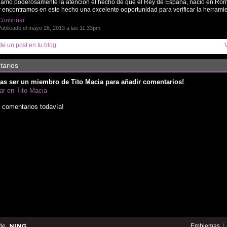
llamo poderosamente la atención el hecho de que el Rey de España, nació en Roma
y encontramos en este hecho una excelente ooportunidad para verificar la herram
Continuar
ublicado el mayo 26, 2013 a las 11:33pm
e un post en tu blog
arios
as ser un miembro de Tito Macia para añadir comentarios!
par en Tito Macia
 comentarios todavía!
de
Emblemas