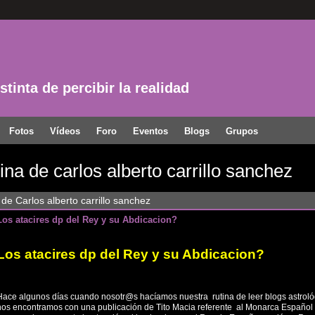
tinta de percibir la realidad
Fotos
Vídeos
Foro
Eventos
Blogs
Grupos
na de carlos alberto carrillo sanchez
 de Carlos alberto carrillo sanchez
Los atacires dp del Rey y su Abdicacion?
Los atacires dp del Rey y su Abdicacion?
Hace algunos días cuando nosotr@s hacíamos nuestra rutina de leer blogs astroló
nos encontramos con una publicación de Tito Macia referente al Monarca Español 