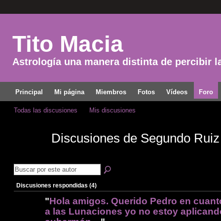
Tito Macia
Astrología una manera distinta de percibir l
Principal
Mi página
Miembros
Fotos
Vídeos
Foro
Todas las discusiones
Mis discusiones
Discusiones de Segundo Rui
Discusiones respondidas (4)
"
Hola amigos. Querido Pedro en cuant
a las Lunaciones yo no estoy aplicand