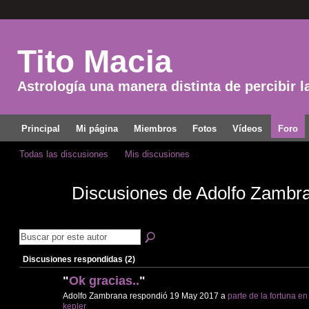
Tito Macia
Astrología una manera distinta de percibir l
Principal
Mi página
Miembros
Fotos
Vídeos
Foro
Todas las discusiones
Mis discusiones
Discusiones de Adolfo Zamb
Discusiones respondidas (2)
"
Ok gracias..
"
Adolfo Zambrana respondió 19 May 2017 a
parte de la fortuna en
kepler