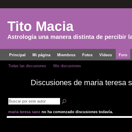
Tito Macia
Astrología una manera distinta de percibir l
Principal
Mi página
Miembros
Fotos
Vídeos
Foro
Todas las discusiones
Mis discusiones
Discusiones de maria teresa 
maria teresa sanz
no ha comenzado discusiones todavía.