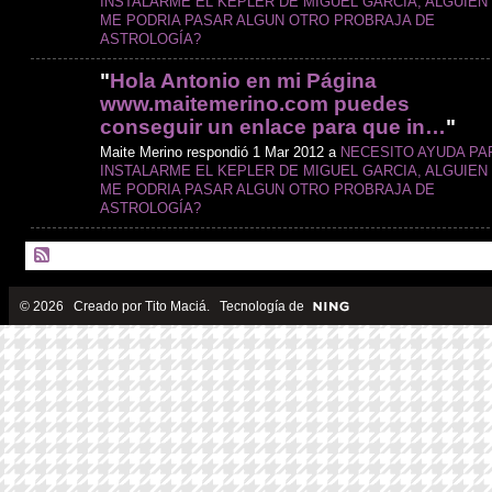
INSTALARME EL KEPLER DE MIGUEL GARCIA, ALGUIEN
ME PODRIA PASAR ALGUN OTRO PROBRAJA DE
ASTROLOGÍA?
"
Hola Antonio en mi Página
www.maitemerino.com puedes
conseguir un enlace para que in…
"
Maite Merino respondió 1 Mar 2012 a
NECESITO AYUDA PA
INSTALARME EL KEPLER DE MIGUEL GARCIA, ALGUIEN
ME PODRIA PASAR ALGUN OTRO PROBRAJA DE
ASTROLOGÍA?
© 2026 Creado por
Tito Maciá
. Tecnología de