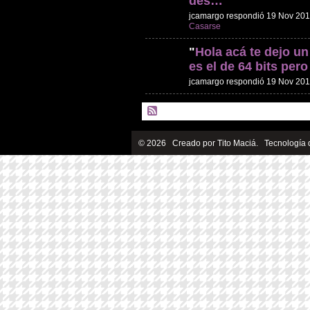
des…
"
jcamargo respondió 19 Nov 20
Casarse
"
Hola acá te dejo un
es el de 64 bits per
jcamargo respondió 19 Nov 20
© 2026 Creado por
Tito Maciá
. Tecnología 