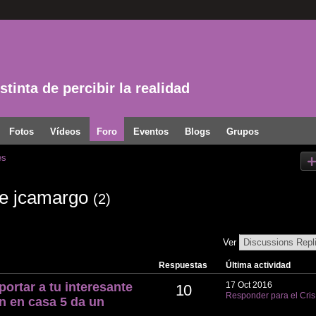
tinta de percibir la realidad
Fotos
Vídeos
Foro
Eventos
Blogs
Grupos
es
de jcamargo
(2)
Ver
Respuestas
Última actividad
portar a tu interesante
17 Oct 2016
10
Responder para el Cris
n en casa 5 da un