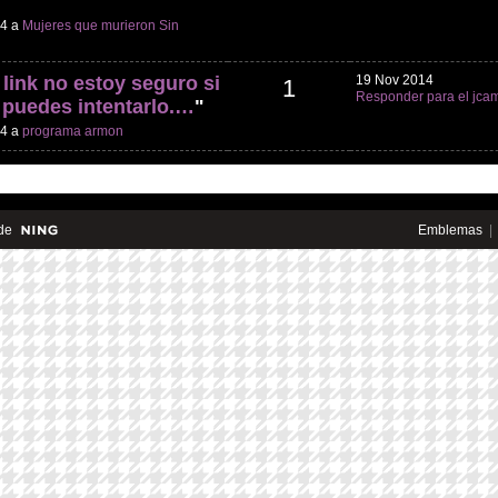
14 a
Mujeres que murieron Sin
 link no estoy seguro si
19 Nov 2014
1
Responder para el jca
o puedes intentarlo.…
"
14 a
programa armon
de
Emblemas