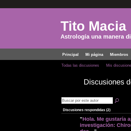
Tito Macia
Astrología una manera dis
Principal
Mi página
Miembros
Todas las discusiones
Mis discusion
Discusiones 
Discusiones respondidas (2)
"
Hola. Me gustaría a
investigación: Chiro