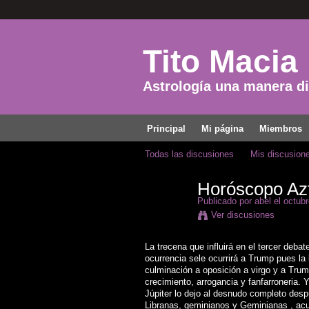
Tito Macia
Astrología una manera dis
Principal
Mi página
Miembros
Todas las discusiones
Mis discusion
Horóscopo Azt
Publicado por
abel
el octubr
Ver discusiones
La trecena que influirá en el tercer deb
ocurrencia sele ocurrirá a Trump pues la l
culminación a oposición a virgo y a Trum
crecimiento, arrogancia y fanfarroneria
Júpiter lo dejo al desnudo completo desp
Libranas, geminianos y Geminianas , acu