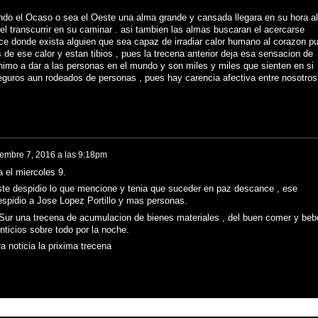
endo el Ocaso o sea el Oeste una alma grande y cansada llegara en su hora al
el transcurrir en su caminar . asi tambien las almas buscaran el acercarse
ce donde exista alguien que sea capaz de irradiar calor humano al corazon p
de ese calor y estan tibios , pues la trecena anterior deja esa sensacion de
animo a dar a las personas en el mundo y son miles y miles que sienten en si
eguros aun rodeados de personas , pues hay carencia afectiva entre nosotros
embre 7, 2016 a las 9:18pm
a el miercoles 9.
este despidio lo que mencione y tenia que suceder en paz descance , ese
espidio a Jose Lopez Portillo y mas personas.
Sur una trecena de acumulacion de bienes materiales , del buen comer y beb
nticios sobre todo por la noche.
 noticia la prixima trecena