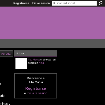
Registrarse
Iniciar sesión
Sobre
Agregar
Tito Maciá
creó esta red
social en
Ning
.
Bienvenido a
Tito Macia
e
Registrarse
o
Inicia la sesión
ado .
y
oninos y