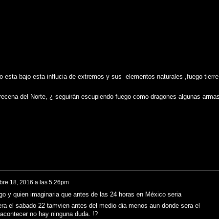
 año esta bajo esta influcia de extremos y sus elementos naturales ,fuego tierr
trecena del Norte, ¿ seguirán escupiendo fuego como dragones algunas armas
bre 18, 2016 a las 5:26pm
o y quien imaginaria que antes de las 24 horas en México seria
era el sabado 22 tamvien antes del medio dia menos aun donde sera el
 acontecer no hay ninguna duda. !?