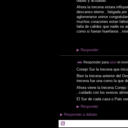
dadas y actuadas.
Ahora la trecena estara influy
descanso eterno , fatigada por 
aglomerarse unirse congratular
muchos corazones estan faltos 
falta de calidez que nadie se 
como si fueran huerfanos , ins
▶
Responder
Responder para
abel
el
novi
Conejo Sur la trecena que inici
Bien la trecena anterior del O
trecena fue una como la que d
Ahora viene la trecena Conejo 
, cuidado con los exesos alime
El Sur de cada casa o Pais sera
▶
Responder
▶
Responder a debate