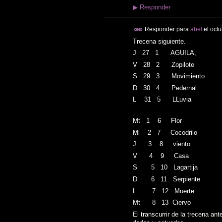
▶
Responder
Responder para
abel
el
octu
Trecena siguiente.
J 27 1 AGUILA, 
V 28 2 Zopilote 
S 29 3 Movimiento 
D 30 4 Pedernal N
L 31 5 LLuvia 
Mt 1 6 Flor 
Ml 2 7 Cocodrilo 
J 3 8 viento N
V 4 9 Casa O
S 5 10 Lagartija 
D 6 11 Serpiente 
L 7 12 Muerte N
Mt 8 13 Ciervo 
El transcurrir de la trecena a