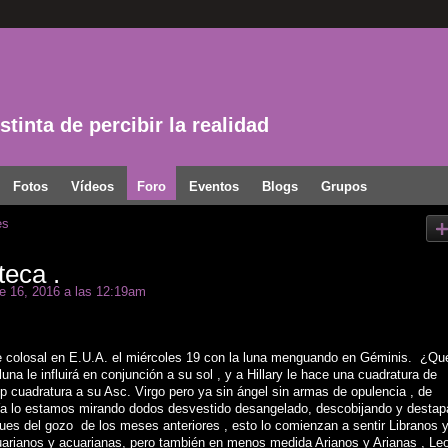
tinta de percibir la realidad
Fotos
Vídeos
Foro
Eventos
Blogs
Grupos
es
eca .
e 16, 2016 a las 12:19am
ate colosal en E.U.A. el miércoles 19 con la luna menguando en Géminis. ¿Qu
una le influirá en conjunción a su sol , y a Hillary le hace una cuadratura de
p cuadratura a su Asc. Virgo pero ya sin ángel sin armas de opulencia , de
. Ya lo estamos mirando dodos desvestido desangelado, descobijando y destap
ues del gozo de los meses anteriores , esto lo comienzan a sentir Libranos 
arianos y acuarianas, pero también en menos medida Arianos y Arianas , Le