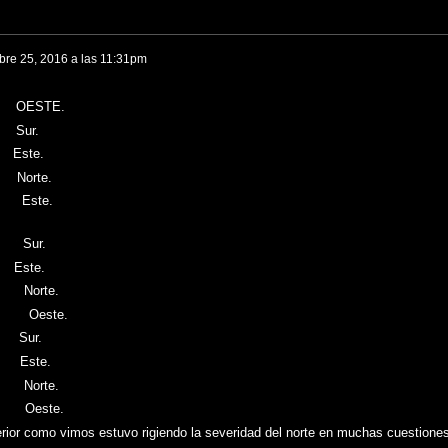
bre 25, 2016 a las 11:31pm
OESTE.
Sur.
Este.
orte.
Este.
Sur.
Este.
orte.
este.
Sur.
Este.
orte.
Oeste.
nterior como vimos estuvo rigiendo la severidad del norte en muchas cuestione