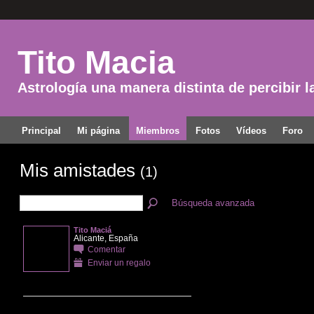
Tito Macia
Astrología una manera distinta de percibir l
Principal
Mi página
Miembros
Fotos
Vídeos
Foro
Mis amistades
(1)
Búsqueda avanzada
Tito Maciá
Alicante, España
Comentar
Enviar un regalo