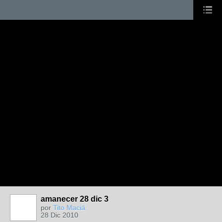
amanecer 28 dic 3
por
Tito Maciá
28 Dic 2010