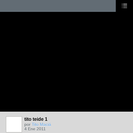
tito teide 1
por
Tito Maciá
4 Ene 2011