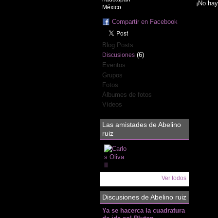
¡No hay
México
Compartir en Facebook
Blog Posts
(6)
Discusiones
Eventos
Grupos
Fotos
Álbumes de fotos
Vídeos
Las amistades de Abelino
ruiz
Ver todos
Discusiones de Abelino ruiz
Ya se hacerca la cuadratura