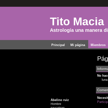
Tito Macia
Astrología una manera dis
Principal
Mi página
Miembros
Pág
Informa
No hace
luna
Coment
Necesit
Abelino ruiz
Partici
Hombre
naucalpan