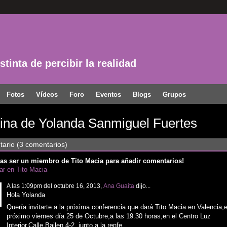
tinta de percibir la realidad
Fotos
Vídeos
Foro
Eventos
Blogs
Grupos
ina de Yolanda Sanmiguel Fuertes
ario (3 comentarios)
as ser un miembro de Tito Macia para añadir comentarios!
par en Tito Macia
A las 1:09pm del octubre 16, 2013,
Ana Guaita
dijo...
Hola Yolanda
Quería invitarte a la próxima conferencia que dará Tito Macia en Valencia,e
próximo viernes día 25 de Octubre,a las 19.30 horas,en el Centro Luz
Interior,Calle Bailen 4-2, junto a la renfe.