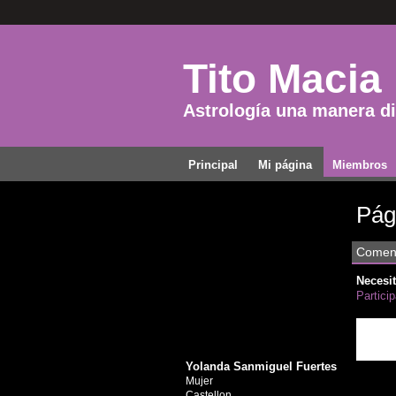
Tito Macia
Astrología una manera dis
Principal
Mi página
Miembros
Pág
Coment
Necesit
Partici
Yolanda Sanmiguel Fuertes
Mujer
Castellon