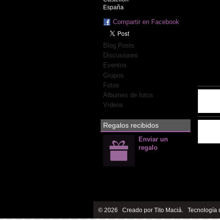
España
Compartir en Facebook
Blog Posts
Discusiones
Eventos
Grupos
Fotos
Álbumes de fotos
Vídeos
Regalos recibidos
Enviar un
regalo
© 2026 Creado por
Tito Maciá
. Tecnología 