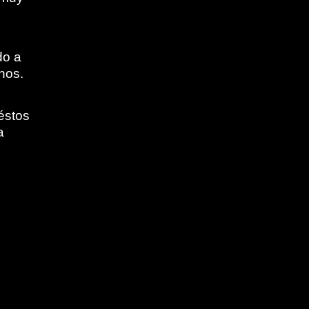
do a
nos.
éstos
a