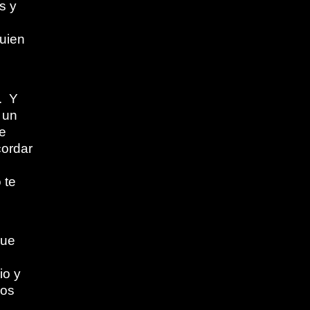
s y
quien
. Y
 un
e
cordar
l
 te
que
io y
zos