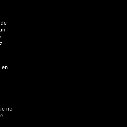
 de
dan
o
z
n en
ue no
ue