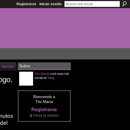
Registrarse
Iniciar sesión
Sobre
Agregar
Tito Maciá
creó esta red
ogo.
social en
Ning
.
Bienvenido a
Tito Macia
Registrarse
nutos
o
Inicia la sesión
 del