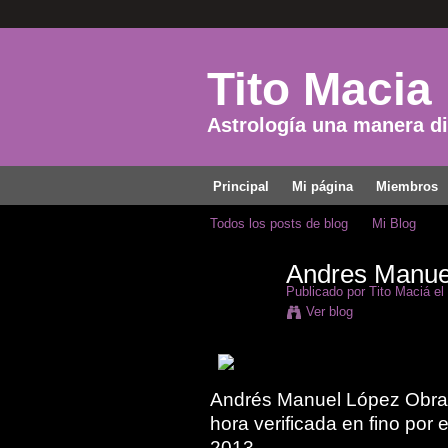
Tito Macia
Astrología una manera dis
Principal
Mi página
Miembros
Todos los posts de blog
Mi Blog
Andres Manuel
Publicado por
Tito Maciá
el
Ver blog
Andrés Manuel López Obrad
hora verificada en fino por 
2013.