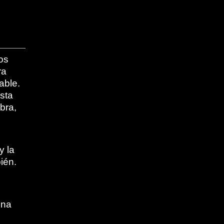
os
ra
able.
sta
bra,
y la
bién.
una