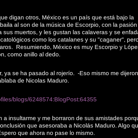
ue digan otros, México es un país que está bajo la
 baila al son de la música de Escorpio, con la pasión
a sus muertos, y les gustan las calaveras y se enfa
catológicos como los catalanes y su "caganer", per
 raros. Resumiendo, México es muy Escorpio y Lópe
n, como anillo al dedo.
or, ya se ha pasado al rojerío. -Eso mismo me dijero
ablaba de Nicolas Maduro.
rofiles/blogs/6248574:BlogPost:64355
 a insultarme y me borraron de sus amistades porq
 conclusión que asesoraba a Nicolás Maduro. Algo q
Espero que ahora no pase lo mismo.