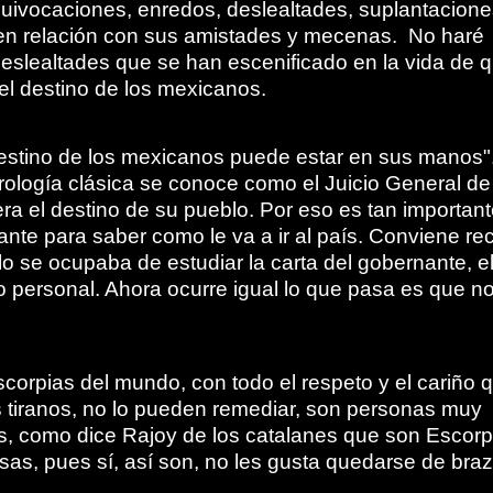
uivocaciones, enredos, deslealtades, suplantacione
 en relación con sus amistades y mecenas. No haré
 deslealtades que se han escenificado en la vida de 
l destino de los mexicanos.
"destino de los mexicanos puede estar en sus manos"
trología clásica se conoce como el Juicio General de
ra el destino de su pueblo. Por eso es tan important
te para saber como le va a ir al país. Conviene re
ólo se ocupaba de estudiar la carta del gobernante, e
 personal. Ahora ocurre igual lo que pasa es que no
scorpias del mundo, con todo el respeto y el cariño 
tiranos, no lo pueden remediar, son personas muy
as, como dice Rajoy de los catalanes que son Escorp
sas, pues sí, así son, no les gusta quedarse de bra