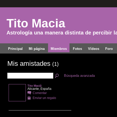
Tito Macia
Astrología una manera distinta de percibir l
Principal
Mi página
Miembros
Fotos
Vídeos
Foro
Mis amistades
(1)
Búsqueda avanzada
Tito Maciá
Alicante, España
Comentar
Enviar un regalo