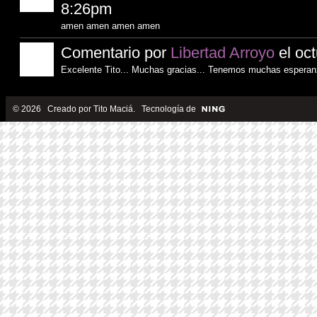
8:26pm
amen amen amen amen
Comentario por
Libertad Arroyo
el oct
Excelente Tito... Muchas gracias... Tenemos muchas esperanz
© 2026 Creado por
Tito Maciá
. Tecnología de