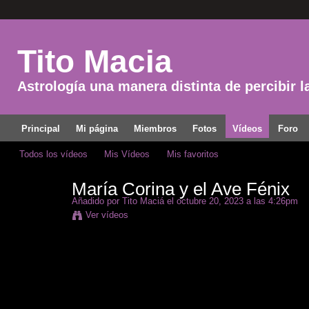
Tito Macia
Astrología una manera distinta de percibir l
Principal
Mi página
Miembros
Fotos
Vídeos
Foro
Todos los vídeos
Mis Vídeos
Mis favoritos
María Corina y el Ave Fénix
Añadido por
Tito Maciá
el octubre 20, 2023 a las 4:26pm
Ver vídeos