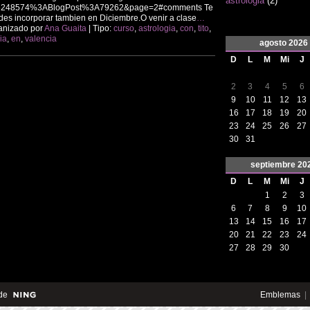
astrologia
(2)
6248574%3ABlogPost%3A79262&page=2#comments Te
es incorporar tambien en Diciembre.O venir a clase
…
anizado por
Ana Guaita
| Tipo:
curso
,
astrologia
,
con
,
tito
,
ia
,
en
,
valencia
agosto
2026
D
L
M
Mi
J
2
3
4
5
6
9
10
11
12
13
16
17
18
19
20
23
24
25
26
27
30
31
septiembre
20
D
L
M
Mi
J
1
2
3
6
7
8
9
10
13
14
15
16
17
20
21
22
23
24
27
28
29
30
de
Emblemas