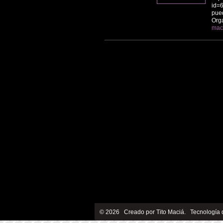
id=
pued
Org
mac
© 2026 Creado por
Tito Maciá
. Tecnología 