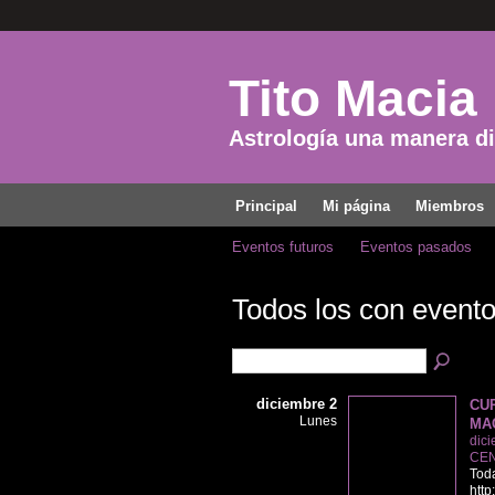
Tito Macia
Astrología una manera dis
Principal
Mi página
Miembros
Eventos futuros
Eventos pasados
Todos los con event
diciembre 2
CU
Lunes
MA
dici
CEN
Toda
http