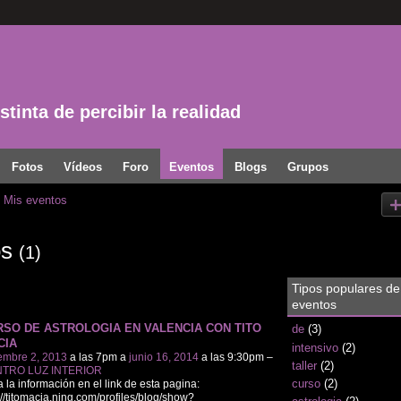
tinta de percibir la realidad
Fotos
Vídeos
Foro
Eventos
Blogs
Grupos
Mis eventos
os
(1)
Tipos populares de
eventos
RSO DE ASTROLOGIA EN VALENCIA CON TITO
de
(3)
CIA
intensivo
(2)
embre 2, 2013
a las 7pm a
junio 16, 2014
a las 9:30pm –
taller
(2)
TRO LUZ INTERIOR
curso
(2)
 la información en el link de esta pagina:
://titomacia.ning.com/profiles/blog/show?