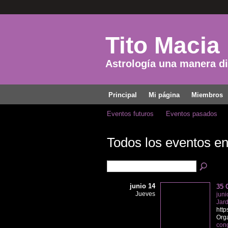
Tito Macia
Astrología una manera dis
Principal
Mi página
Miembros
Eventos futuros
Eventos pasados
Todos los eventos en
junio 14
35 
Jueves
juni
Jard
http
Orga
con