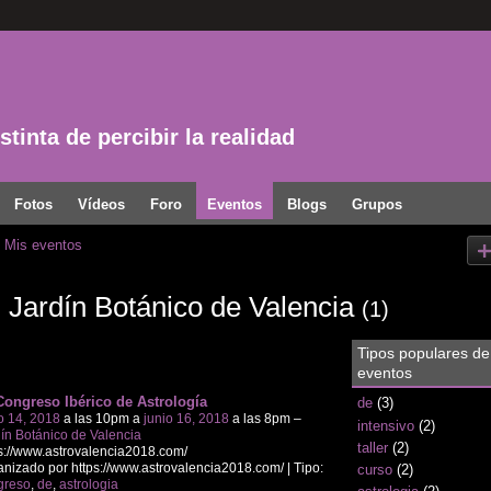
tinta de percibir la realidad
Fotos
Vídeos
Foro
Eventos
Blogs
Grupos
Mis eventos
 Jardín Botánico de Valencia
(1)
Tipos populares de
eventos
Congreso Ibérico de Astrología
de
(3)
o 14, 2018
a las 10pm a
junio 16, 2018
a las 8pm –
intensivo
(2)
ín Botánico de Valencia
taller
(2)
s://www.astrovalencia2018.com/
nizado por https://www.astrovalencia2018.com/ | Tipo:
curso
(2)
greso
,
de
,
astrologia