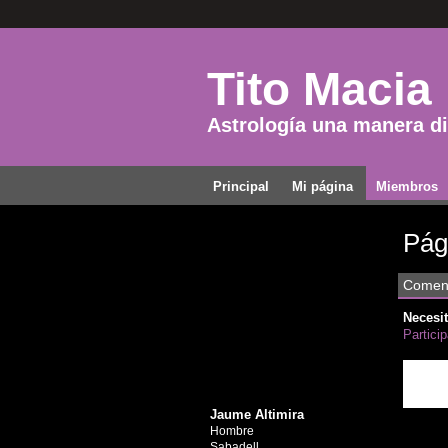
Tito Macia
Astrología una manera dis
Principal
Mi página
Miembros
Pág
Coment
Necesit
Partici
Jaume Altimira
Hombre
Sabadell