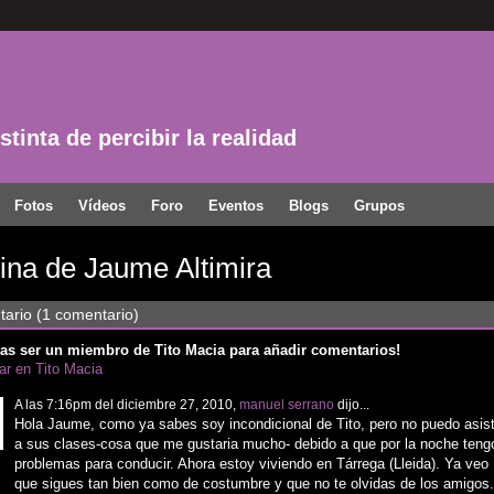
tinta de percibir la realidad
Fotos
Vídeos
Foro
Eventos
Blogs
Grupos
ina de Jaume Altimira
ario (1 comentario)
as ser un miembro de Tito Macia para añadir comentarios!
par en Tito Macia
A las 7:16pm del diciembre 27, 2010,
manuel serrano
dijo...
Hola Jaume, como ya sabes soy incondicional de Tito, pero no puedo asist
a sus clases-cosa que me gustaria mucho- debido a que por la noche teng
problemas para conducir. Ahora estoy viviendo en Tárrega (Lleida). Ya veo
que sigues tan bien como de costumbre y que no te olvidas de los amigos.