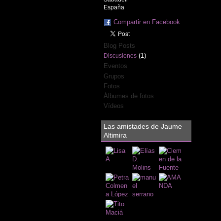
España
Compartir en Facebook
Blog Posts
(1)
Discusiones
Eventos
Grupos
Fotos
Álbumes de fotos
Vídeos
Las amistades de Jaume
Altimira