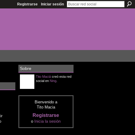
Registrarse
Iniciar sesión
Sobre
Tito Maciá
creó esta red
social en
Ning
.
Bienvenido a
Tito Macia
Registrarse
ir
o
o
Inicia la sesión