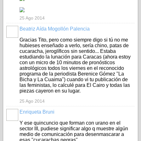
25 Ago 2014
Beatriz Aída Mogollón Palencia
Gracias Tito, pero como siempre digo si tú no me
hubieses enseñado a verlo, sería chino, patas de
cucaracha, jeroglíficos sin sentido... Estaba
estudiando la lunación para Caracas (ahora estoy
con un micro de 10 minutos de pronósticos
astrológicos todos los viernes en el reconocido
programa de la periodista Berenice Gómez "La
Bicha y La Cuaima") cuando vi tu publicación de
las feministas, lo calculé para El Cairo y todas las
piezas cayeron en su lugar.
25 Ago 2014
Enriqueta Bruni
Y ese quincuncio que forman con urano en el
sector III, pudiese significar algo q muestre algún
medio de comunicación para desenmascarar a
esas "cucarachas negras"