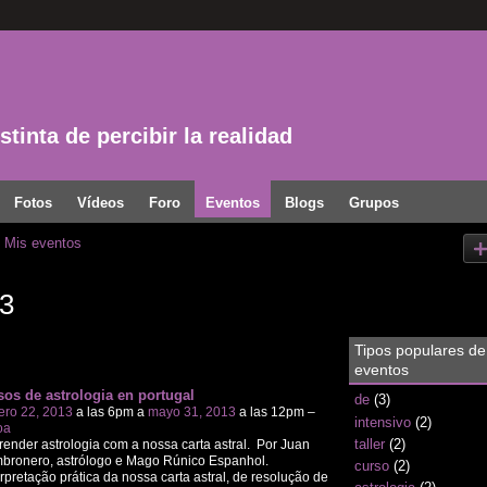
tinta de percibir la realidad
Fotos
Vídeos
Foro
Eventos
Blogs
Grupos
Mis eventos
3
Tipos populares de
eventos
sos de astrologia en portugal
de
(3)
ero 22, 2013
a las 6pm a
mayo 31, 2013
a las 12pm –
intensivo
(2)
oa
taller
(2)
render astrologia com a nossa carta astral. Por Juan
bronero, astrólogo e Mago Rúnico Espanhol.
curso
(2)
rpretação prática da nossa carta astral, de resolução de