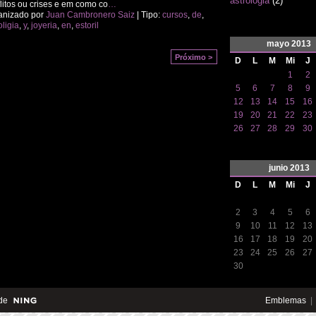
astrologia
(2)
litos ou crises e em como co
…
anizado por
Juan Cambronero Saiz
| Tipo:
cursos
,
de
,
oligia
,
y
,
joyeria
,
en
,
estoril
mayo
2013
Próximo >
D
L
M
Mi
J
1
2
5
6
7
8
9
12
13
14
15
16
19
20
21
22
23
26
27
28
29
30
junio
2013
D
L
M
Mi
J
2
3
4
5
6
9
10
11
12
13
16
17
18
19
20
23
24
25
26
27
30
de
Emblemas