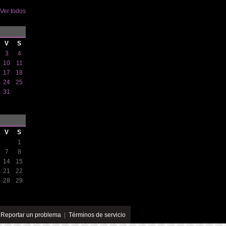
Ver todos
V
S
3
4
10
11
17
18
24
25
31
V
S
1
7
8
14
15
21
22
28
29
|
Reportar un problema
|
Términos de servicio