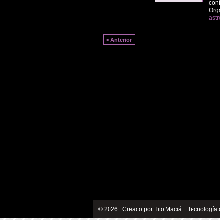
conf
Org
astr
< Anterior
© 2026 Creado por
Tito Maciá
. Tecnología 