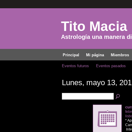
Tito Macia
Astrología una manera dis
Principal
Mi página
Miembros
Eventos futuros
Eventos pasados
Lunes, mayo 13, 201
cur
febr
lisb
* Ap
Cam
Inte