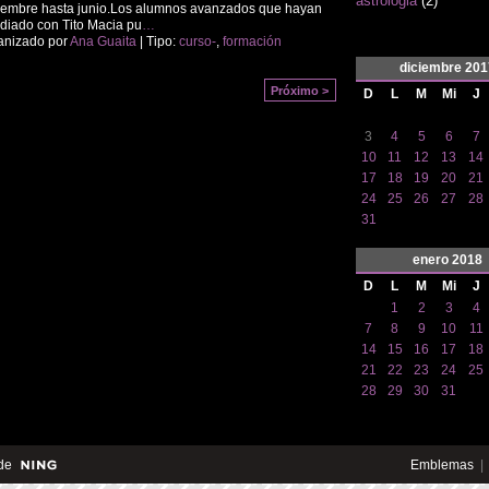
astrologia
(2)
embre hasta junio. ​ Los alumnos avanzados que hayan
diado con Tito Macia pu
…
anizado por
Ana Guaita
| Tipo:
curso-
,
formación
diciembre
201
Próximo >
D
L
M
Mi
J
3
4
5
6
7
10
11
12
13
14
17
18
19
20
21
24
25
26
27
28
31
enero
2018
D
L
M
Mi
J
1
2
3
4
7
8
9
10
11
14
15
16
17
18
21
22
23
24
25
28
29
30
31
de
Emblemas