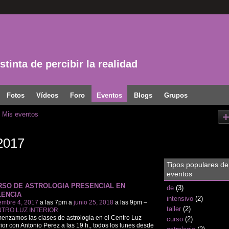
tinta de percibir la realidad
Fotos
Vídeos
Foro
Eventos
Blogs
Grupos
Mis eventos
2017
Tipos populares de
eventos
RSO DE ASTROLOGIA PRESENCIAL EN
de
(3)
LENCIA
intensivo
(2)
embre 4, 2017
a las 7pm a
junio 25, 2018
a las 9pm –
taller
(2)
TRO LUZ INTERIOR
nzamos las clases de astrología en el Centro Luz
curso
(2)
rior con Antonio Perez a las 19 h., todos los lunes desde