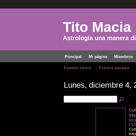
Tito Macia
Astrología una manera dis
Principal
Mi página
Miembros
Eventos futuros
Eventos pasados
Lunes, diciembre 4, 
CU
VA
dici
CEN
Come
Inte