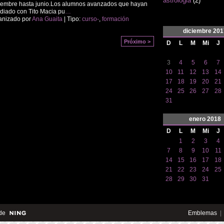
astrologia
(2)
embre hasta junio. ​ Los alumnos avanzados que hayan
diado con Tito Macia pu
…
anizado por
Ana Guaita
| Tipo:
curso-
,
formación
diciembre
201
Próximo >
D
L
M
Mi
J
3
4
5
6
7
10
11
12
13
14
17
18
19
20
21
24
25
26
27
28
31
enero
2018
D
L
M
Mi
J
1
2
3
4
7
8
9
10
11
14
15
16
17
18
21
22
23
24
25
28
29
30
31
de
Emblemas