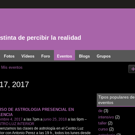
tinta de percibir la realidad
Fotos
Vídeos
Foro
Eventos
Blogs
Grupos
Mis eventos
17, 2017
Tipos populares de
eventos
RSO DE ASTROLOGIA PRESENCIAL EN
de
(3)
LENCIA
intensivo
(2)
embre 4, 2017
a las 7pm a
junio 25, 2018
a las 9pm –
taller
(2)
TRO LUZ INTERIOR
nzamos las clases de astrología en el Centro Luz
curso
(2)
rior con Antonio Perez a las 19 h., todos los lunes desde