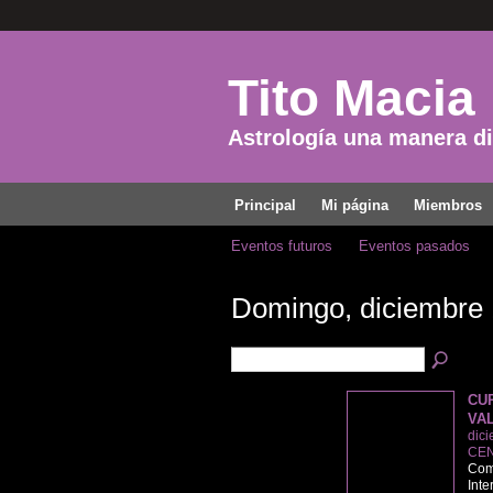
Tito Macia
Astrología una manera dis
Principal
Mi página
Miembros
Eventos futuros
Eventos pasados
Domingo, diciembre 
CU
VA
dici
CEN
Come
Inte