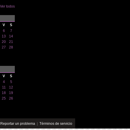
Ver todos
V
S
6
7
13
14
20
21
27
28
V
S
4
5
11
12
18
19
25
26
|
Reportar un problema
|
Términos de servicio