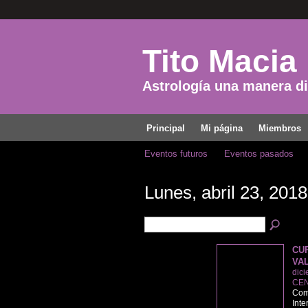
Tito Macia
Astrología una manera dis
Principal
Mi página
Miembros
Eventos futuros
Eventos pasados
Lunes, abril 23, 2018
CU
VA
dici
CEN
Come
Inte