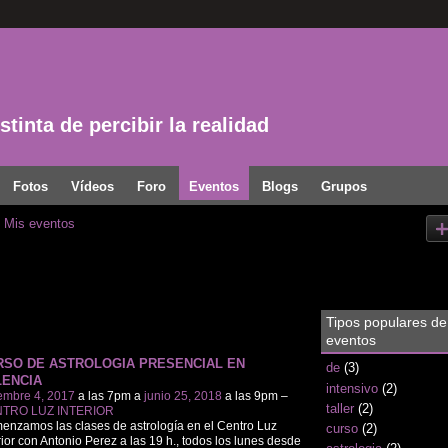
tinta de percibir la realidad
Fotos
Vídeos
Foro
Eventos
Blogs
Grupos
Mis eventos
Tipos populares de
eventos
RSO DE ASTROLOGIA PRESENCIAL EN
de
(3)
LENCIA
intensivo
(2)
embre 4, 2017
a las 7pm a
junio 25, 2018
a las 9pm –
taller
(2)
TRO LUZ INTERIOR
nzamos las clases de astrología en el Centro Luz
curso
(2)
rior con Antonio Perez a las 19 h., todos los lunes desde