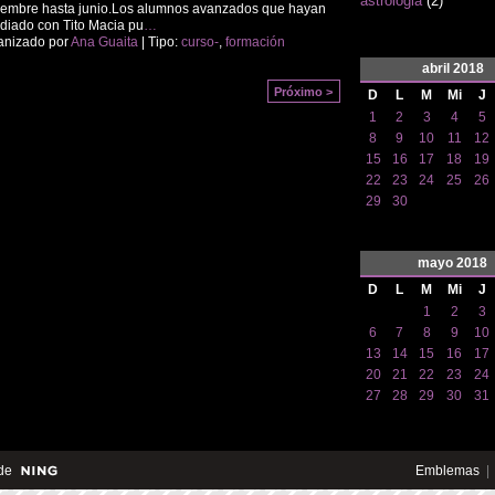
astrologia
(2)
embre hasta junio. ​ Los alumnos avanzados que hayan
diado con Tito Macia pu
…
anizado por
Ana Guaita
| Tipo:
curso-
,
formación
abril
2018
Próximo >
D
L
M
Mi
J
1
2
3
4
5
8
9
10
11
12
15
16
17
18
19
22
23
24
25
26
29
30
mayo
2018
D
L
M
Mi
J
1
2
3
6
7
8
9
10
13
14
15
16
17
20
21
22
23
24
27
28
29
30
31
de
Emblemas