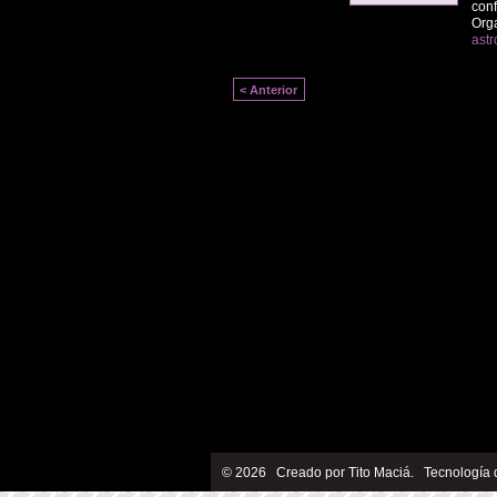
conf
Org
astr
< Anterior
© 2026 Creado por
Tito Maciá
. Tecnología 