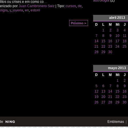
astrologia
(2)
litos ou crises e em como co
…
anizado por
Juan Cambronero Saiz
| Tipo:
cursos
,
de
,
oligia
,
y
,
joyeria
,
en
,
estoril
abril
2013
Próximo >
D
L
M
Mi
J
1
2
3
4
7
8
9
10
11
14
15
16
17
18
21
22
23
24
25
28
29
30
mayo
2013
D
L
M
Mi
J
1
2
5
6
7
8
9
12
13
14
15
16
19
20
21
22
23
26
27
28
29
30
de
Emblemas