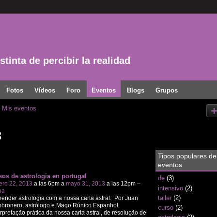
tinta de percibir la realidad
Fotos
Vídeos
Foro
Eventos
Blogs
Grupos
Mis eventos
3
Tipos populares de
eventos
sos de astrologia en portugal
de
(3)
ero 22, 2013
a las 6pm a
mayo 31, 2013
a las 12pm –
intensivo
(2)
oa
taller
(2)
render astrologia com a nossa carta astral. Por Juan
bronero, astrólogo e Mago Rúnico Espanhol.
curso
(2)
rpretação prática da nossa carta astral, de resolução de