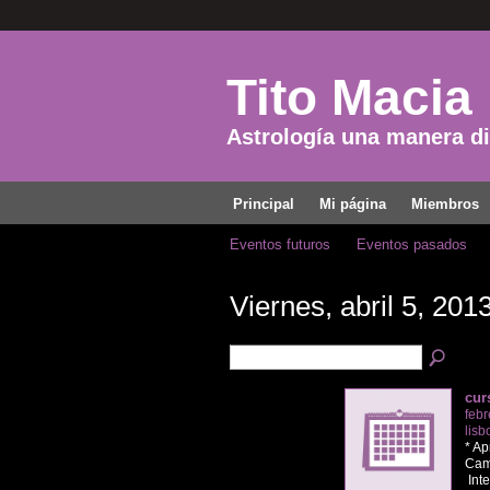
Tito Macia
Astrología una manera dis
Principal
Mi página
Miembros
Eventos futuros
Eventos pasados
Viernes, abril 5, 201
cur
febr
lisb
* Ap
Cam
Inte