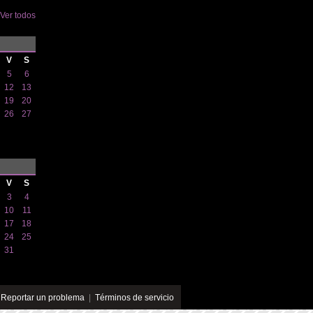
Ver todos
V
S
5
6
12
13
19
20
26
27
V
S
3
4
10
11
17
18
24
25
31
|
Reportar un problema
|
Términos de servicio