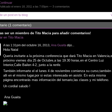
Continuar
ublicado el enero 18, 2011 a las 7:00pm —
3 comentarios
e un post en tu blog
ario (1 comentario)
as ser un miembro de Tito Macia para añadir comentarios!
par en Tito Macia
A las 1:31pm del octubre 16, 2013,
Ana Guaita
dijo...
Hola Natal
Quería invitarte a la próxima conferencia que dará Tito Macia en Valencia,e
próximo viernes día 25 de Octubre,a las 19.30 horas,en el Centro Luz
Interior,Calle Bailen 4-2, junto a la renfe.
También informarte el el lunes 4 de noviembre comienza su curso,también
alli en el mismo lugar,por si estas interesada en asistir. En esta misma
página encontrarás mas información del temario,las clases y mi teléfono.
Un cordial saludo !
Ana Guaita