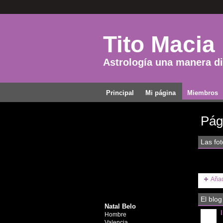
Tito Macia
Astrología una manera dis
Principal
Mi página
Miembros
Pág
Las fot
Añad
El blog
Natal Belo
Hombre
Valencia