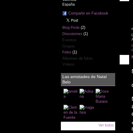
España
Compartir en Facebook
(2)
Blog Posts
(1)
Discusiones
L
A
Eventos
Grupos
P
(1)
Fotos
Álbumes de fotos
Vídeos
Las amistades de Natal
Belo
Ver todos