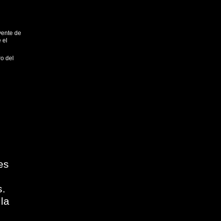
yente de
 el
ro del
es
s.
la