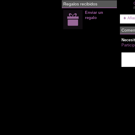
Regalos recibidos
P
Enviar un
regalo
Añad
Coment
Necesit
Partici