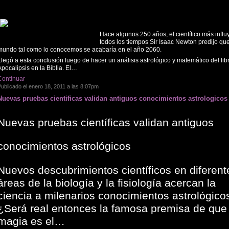
Hace algunos 250 años, el científico más influ
todos los tiempos Sir Isaac Newton predijo que
mundo tal como lo conocemos se acabaría en el año 2060.
legó a esta conclusión luego de hacer un análisis astrológico y matemático del lib
pocalipsis en la Biblia. El…
Continuar
ublicado el enero 18, 2011 a las 8:07pm
Nuevas pruebas cientificas validan antiguos conocimientos astrologicos
Nuevas pruebas científicas validan antiguos
conocimientos astrológicos
Nuevos descubrimientos científicos en diferent
áreas de la biología y la fisiología acercan la
ciencia a milenarios conocimientos astrológico
¿Será real entonces la famosa premisa de que 
magia es el…