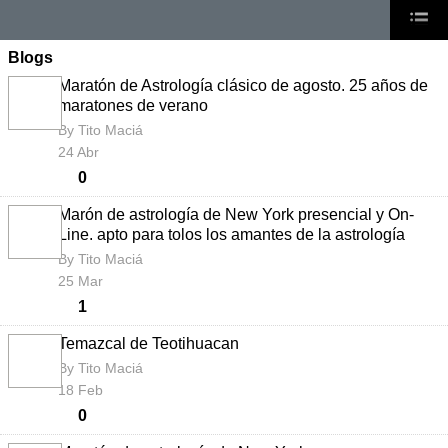
Blogs
Maratón de Astrología clásico de agosto. 25 años
de maratones de verano
By
Tito Maciá
24 Abr
0
Marón de astrología de New York presencial y On-
Line. apto para tolos los amantes de la astrología
By
Tito Maciá
25 Mar
1
Temazcal de Teotihuacan
By
Tito Maciá
18 Feb
0