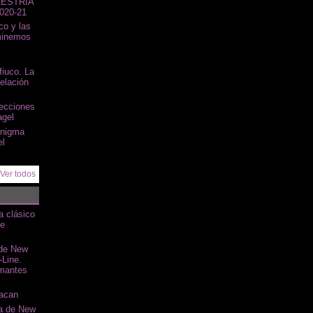
AESTRÍA
020-21
co y las
minemos
fiuco. La
elación
recciones
agel
nigma
el
Ver todos
a clásico
de
 de New
-Line.
amantes
acan
ía de New