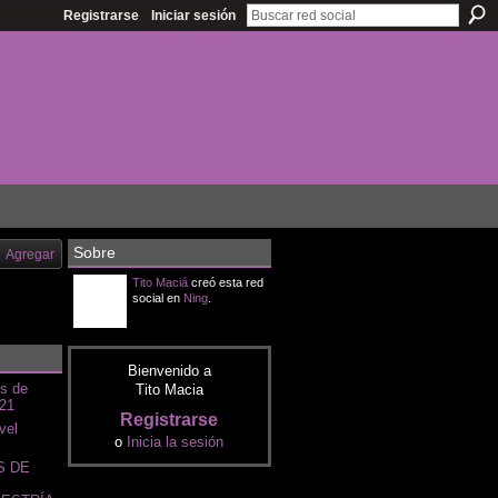
Registrarse
Iniciar sesión
Sobre
Agregar
Tito Maciá
creó esta red
social en
Ning
.
Bienvenido a
s de
Tito Macia
021
Registrarse
vel
o
Inicia la sesión
S DE