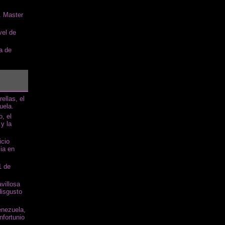
. Master
vel de
a de
ellas, el
uela.
, el
 y la
icio
ia en
1 de
villosa
disgusto
enezuela,
nfortunio