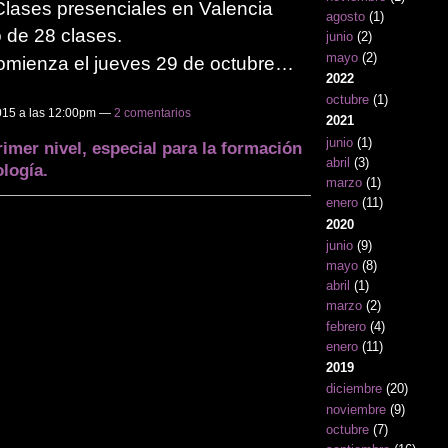
 Clases presenciales en Valencia
agosto
(1)
 de 28 clases.
junio
(2)
mayo
(2)
omienza el jueves 29 de octubre…
2022
octubre
(1)
2015 a las 12:00pm —
2 comentarios
2021
junio
(1)
imer nivel, especial para la formación
abril
(3)
logía.
marzo
(1)
enero
(11)
2020
junio
(9)
mayo
(8)
abril
(1)
marzo
(2)
febrero
(4)
enero
(11)
2019
diciembre
(20)
noviembre
(9)
octubre
(7)