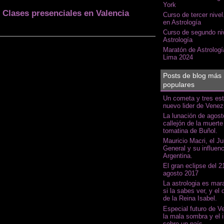
York
 Clases presenciales en Valencia
Curso de tercer nivel
en Astrología
Curso de segundo ni
Astrología
Maratón de Astrologí
Lima 2024
Posts de blog más
populares
Un cometa y tres estr
nuevo lider de Venez
La lunación de agosto
callejón de la muerte
tomatina de Buñol.
Mauricio Macri, el Ju
General y su influenc
Argentina.
El gran eclipse del 2
agosto 2017
La astrologia es mara
si la sabes ver, y el 
de la Reina Isabel.
Especial futuro de V
la mala sombra y el i
sobre un país.