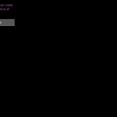
 un corte
vía el
s