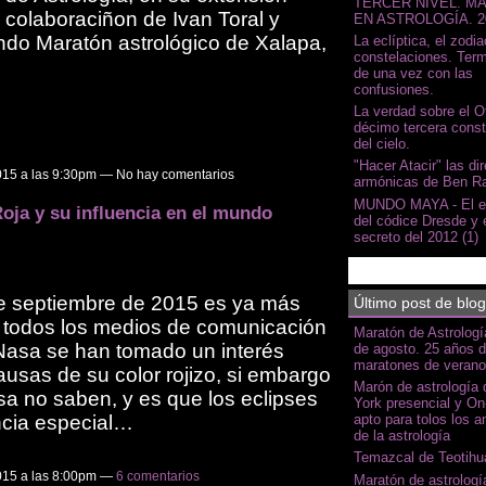
TERCER NIVEL. M
 colaboraciñon de Ivan Toral y
EN ASTROLOGÍA. 2
ndo Maratón astrológico de Xalapa,
La eclíptica, el zodia
constelaciones. Ter
de una vez con las
confusiones.
La verdad sobre el O
décimo tercera const
del cielo.
"Hacer Atacir" las di
015 a las 9:30pm — No hay comentarios
armónicas de Ben R
MUNDO MAYA - El e
Roja y su influencia en el mundo
del códice Dresde y 
secreto del 2012 (1)
de septiembre de 2015 es ya más
Último post de blog
n todos los medios de comunicación
Maratón de Astrologí
 Nasa se han tomado un interés
de agosto. 25 años 
maratones de verano
ausas de su color rojizo, si embargo
Marón de astrología
sa no saben, y es que los eclipses
York presencial y On
ncia especial…
apto para tolos los 
de la astrología
Temazcal de Teotihu
015 a las 8:00pm —
6 comentarios
Maratón de astrolog