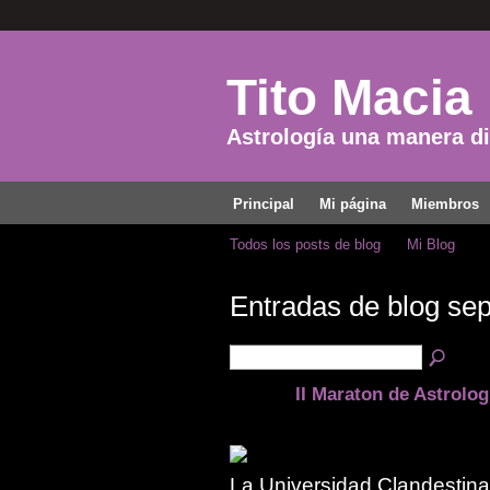
Tito Macia
Astrología una manera dis
Principal
Mi página
Miembros
Todos los posts de blog
Mi Blog
Entradas de blog se
II Maraton de Astrolog
La Universidad Clandestina 