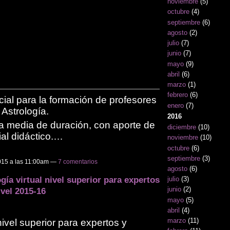
noviembre
(5)
octubre
(4)
septiembre
(6)
agosto
(2)
julio
(7)
junio
(7)
mayo
(9)
abril
(6)
marzo
(1)
febrero
(6)
cial para la formación de profesores
enero
(7)
 Astrología.
2016
a media de duración, con aporte de
diciembre
(10)
ial didáctico.…
noviembre
(10)
octubre
(6)
septiembre
(3)
015 a las 11:00am —
7 comentarios
agosto
(6)
gía virtual nivel superior para expertos
julio
(3)
junio
(2)
ivel 2015-16
mayo
(5)
abril
(4)
marzo
(11)
nivel superior para expertos y