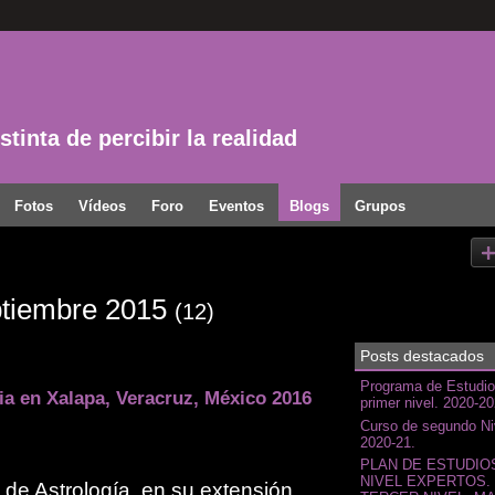
tinta de percibir la realidad
Fotos
Vídeos
Foro
Eventos
Blogs
Grupos
ptiembre 2015
(12)
Posts destacados
Programa de Estudio
ia en Xalapa, Veracruz, México 2016
primer nivel. 2020-2
Curso de segundo Ni
2020-21.
PLAN DE ESTUDIO
NIVEL EXPERTOS.
de Astrología, en su extensión