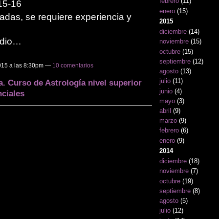
febrero
(11)
15-16
enero
(15)
adas, se requiere experiencia y
2015
diciembre
(14)
udio…
noviembre
(15)
octubre
(15)
septiembre
(12)
015 a las 8:30pm —
10 comentarios
agosto
(13)
julio
(11)
. Curso de Astrología nivel superior
junio
(4)
nciales
mayo
(3)
abril
(9)
marzo
(9)
febrero
(6)
enero
(9)
2014
diciembre
(18)
noviembre
(7)
octubre
(19)
septiembre
(8)
agosto
(5)
julio
(12)