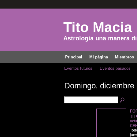
Tito Macia
Astrología una manera dis
Principal
Mi página
Miembros
Eventos futuros
Eventos pasados
Domingo, diciembre 
FO
TIT
octu
CEN
Todo
juev