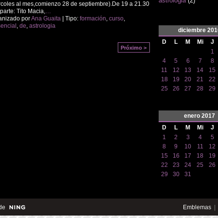
astrologia
(2)
coles al mes,comienzo 28 de septiembre).De 19 a 21.30
parte: Tito Macia,
…
anizado por
Ana Guaita
| Tipo:
formación
,
curso
,
encial
,
de
,
astrologia
diciembre
201
D
L
M
Mi
J
Próximo >
1
4
5
6
7
8
11
12
13
14
15
18
19
20
21
22
25
26
27
28
29
enero
2017
D
L
M
Mi
J
1
2
3
4
5
8
9
10
11
12
15
16
17
18
19
22
23
24
25
26
29
30
31
de
Emblemas