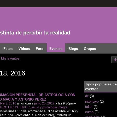
tinta de percibir la realidad
Fotos
Vídeos
Foro
Eventos
Blogs
Grupos
Mis eventos
18, 2016
Tipos populares de
eventos
RMACIÓN PRESENCIAL DE ASTROLOGÍA CON
de
(3)
O MACIA Y ANTONIO PEREZ
intensivo
(2)
bre 3, 2016
a las 7pm a
junio 25, 2017
a las 9:30pm –
taller
(2)
TRO LUZ INTERIOR, salud y psicología integral
s los lunes 1º nivel (comienzo el 3 de octubre 2016 ) y
curso
(2)
es 2º nivel (comienzo el 6 de octubre), 3º nivel( un