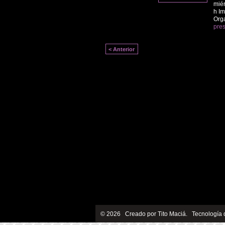
miér
h Im
Org
pres
< Anterior
© 2026 Creado por
Tito Maciá
. Tecnología 