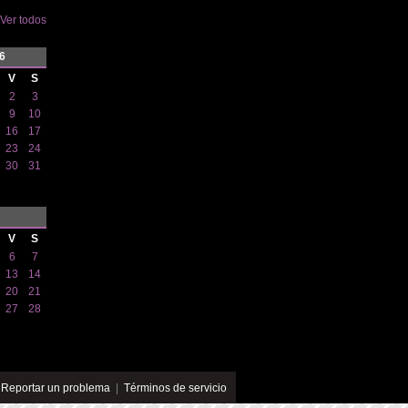
Ver todos
6
V
S
2
3
9
10
16
17
23
24
30
31
V
S
6
7
13
14
20
21
27
28
|
Reportar un problema
|
Términos de servicio